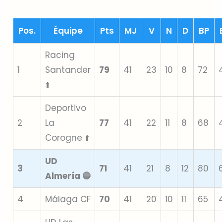
Pos.
Équipe
Pts
MJ
V
N
D
BP
Racing
1
Santander
79
41
23
10
8
72
⬆️
Deportivo
2
La
77
41
22
11
8
68
Corogne ⬆️
UD
3
71
41
21
8
12
80
Almería 🔵
4
Málaga CF
70
41
20
10
11
65