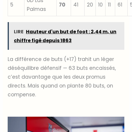
UD Las
5
70
41
20
10
11
61
Palmas
LIRE
Hauteur d'un but de foot : 2,44 m, un
chiffre figé depuis 1863
La différence de buts (+17) trahit un léger
déséquilibre défensif — 63 buts encaissés,
c’est davantage que les deux promus
directs. Mais quand on plante 80 buts, on
compense.