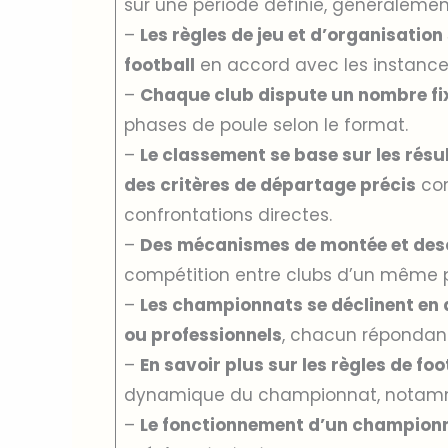
sur une période définie, généralemen
–
Les règles de jeu et d’organisatio
football
en accord avec les instances
–
Chaque club dispute un nombre fi
phases de poule selon le format.
–
Le classement se base sur les rés
des critères de départage précis
com
confrontations directes.
–
Des mécanismes de montée et desce
compétition entre clubs d’un même p
–
Les championnats se déclinent en 
ou professionnels
, chacun répondant
–
En savoir plus sur les règles de foo
dynamique du championnat, notamme
–
Le fonctionnement d’un championn