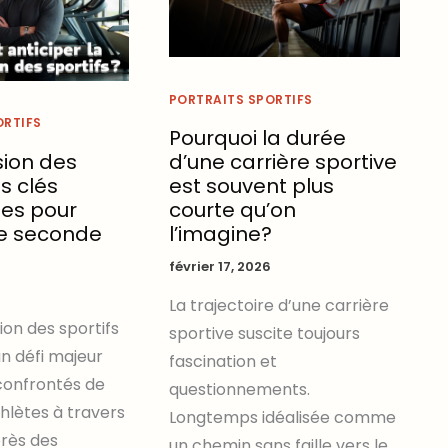
PORTRAITS SPORTIFS
ORTIFS
Pourquoi la durée
ion des
d’une carrière sportive
es clés
est souvent plus
es pour
courte qu’on
ne seconde
l’imagine?
février 17, 2026
La trajectoire d’une carrière
ion des sportifs
sportive suscite toujours
n défi majeur
fascination et
confrontés de
questionnements.
lètes à travers
Longtemps idéalisée comme
rès des
un chemin sans faille vers le