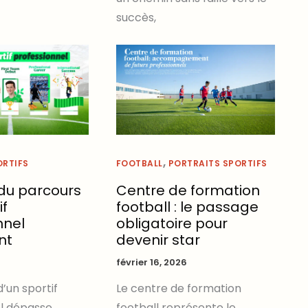
succès,
,
ORTIFS
FOOTBALL
PORTRAITS SPORTIFS
 du parcours
Centre de formation
if
football : le passage
nnel
obligatoire pour
nt
devenir star
6
février 16, 2026
’un sportif
Le centre de formation
l dépasse
football représente le