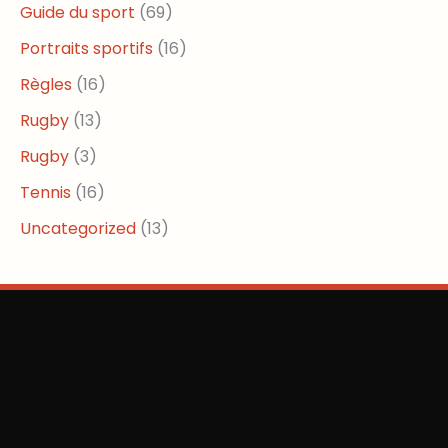
Guide du sport
(69)
Portraits sportifs
(16)
Règles
(16)
Rugby
(13)
Rugby
(3)
Tennis
(16)
Uncategorized
(13)