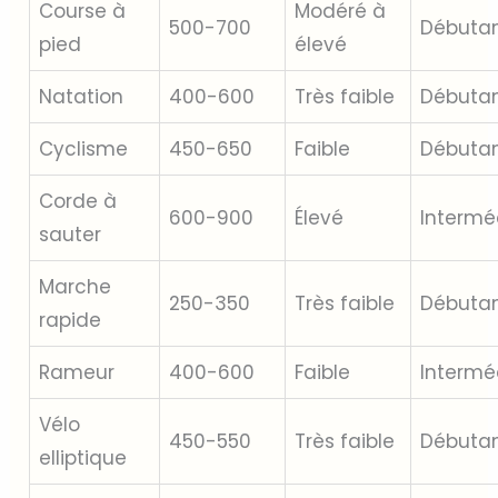
Course à
Modéré à
500-700
Débuta
pied
élevé
Natation
400-600
Très faible
Débuta
Cyclisme
450-650
Faible
Débuta
Corde à
600-900
Élevé
Intermé
sauter
Marche
250-350
Très faible
Débuta
rapide
Rameur
400-600
Faible
Intermé
Vélo
450-550
Très faible
Débuta
elliptique