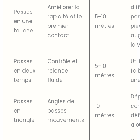
Améliorer la
dif
Passes
rapidité et le
5-10
par
en une
premier
mètres
pie
touche
contact
au
la 
Passes
Contrôle et
Uti
5-10
en deux
relance
faib
mètres
temps
fluide
une
Dé
Passes
Angles de
10
con
en
passes,
mètres
déf
triangle
mouvements
ajo