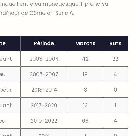
irrigue l’entrejeu monégasque. Il prend sa
traîneur de Côme en Serie A.
te
Période
Matchs
Buts
uant
2003-2004
42
22
ieu
2005-2007
19
4
seur
2013-2014
3
0
uant
2017-2020
12
1
ieu
2019-2022
68
4