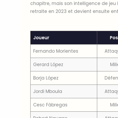
chapitre, mais son intelligence de jeu 
retraite en 2023 et devient ensuite en
Joueur
Pos
Fernando Morientes
Attaq
Gerard López
Mil
Borja López
Défen
Jordi Mboula
Attaq
Cesc Fàbregas
Mil