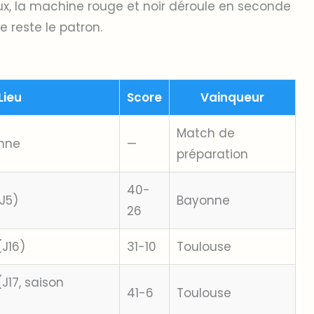
aux, la machine rouge et noir déroule en seconde
e reste le patron.
Lieu
Score
Vainqueur
Match de
nne
—
préparation
40-
J5)
Bayonne
26
(J16)
31-10
Toulouse
J17, saison
41-6
Toulouse