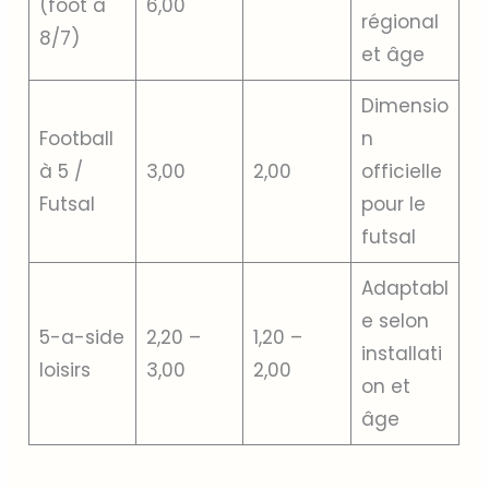
(foot à
6,00
régional
8/7)
et âge
Dimensio
Football
n
à 5 /
3,00
2,00
officielle
Futsal
pour le
futsal
Adaptabl
e selon
5-a-side
2,20 –
1,20 –
installati
loisirs
3,00
2,00
on et
âge