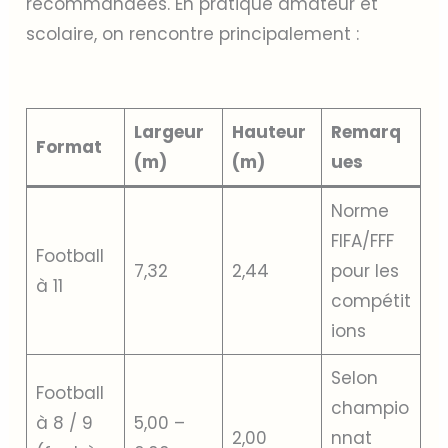
recommandées. En pratique amateur et
scolaire, on rencontre principalement :
Largeur
Hauteur
Remarq
Format
(m)
(m)
ues
Norme
FIFA/FFF
Football
7,32
2,44
pour les
à 11
compétit
ions
Selon
Football
champio
à 8 / 9
5,00 –
2,00
nnat