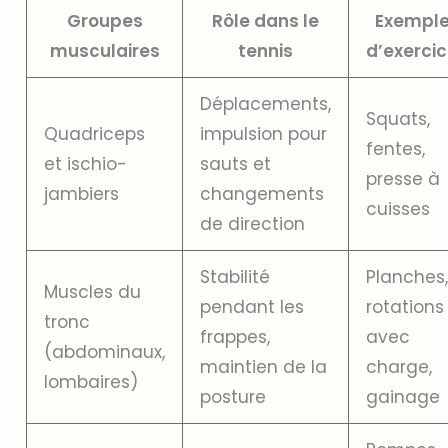
Groupes
Rôle dans le
Exempl
musculaires
tennis
d’exerci
Déplacements,
Squats,
Quadriceps
impulsion pour
fentes,
et ischio-
sauts et
presse à
jambiers
changements
cuisses
de direction
Stabilité
Planches
Muscles du
pendant les
rotations
tronc
frappes,
avec
(abdominaux,
maintien de la
charge,
lombaires)
posture
gainage