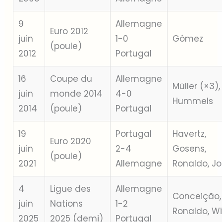
9
Allemagne
Euro 2012
juin
1-0
Gómez
(poule)
2012
Portugal
16
Coupe du
Allemagne
Müller (×3),
juin
monde 2014
4-0
Hummels
2014
(poule)
Portugal
19
Portugal
Havertz,
Euro 2020
juin
2-4
Gosens,
(poule)
2021
Allemagne
Ronaldo, J
4
Ligue des
Allemagne
Conceição,
juin
Nations
1-2
Ronaldo, Wi
2025
2025 (demi)
Portugal